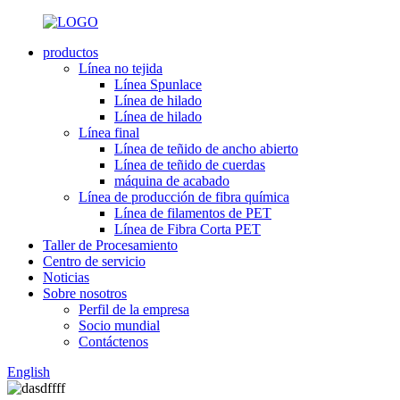
productos
Línea no tejida
Línea Spunlace
Línea de hilado
Línea de hilado
Línea final
Línea de teñido de ancho abierto
Línea de teñido de cuerdas
máquina de acabado
Línea de producción de fibra química
Línea de filamentos de PET
Línea de Fibra Corta PET
Taller de Procesamiento
Centro de servicio
Noticias
Sobre nosotros
Perfil de la empresa
Socio mundial
Contáctenos
English